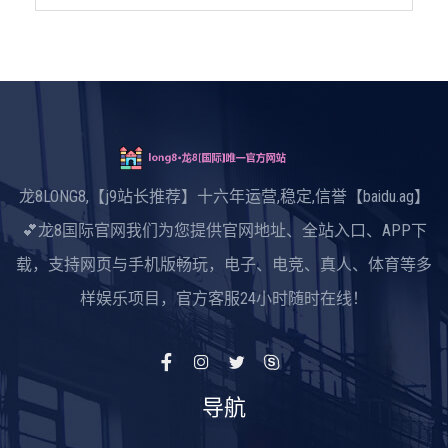
龙8LONG8,【j9站长推荐】十六年运营,稳定,信誉【baidu.ag】
💕龙8国际官网我们为您提供官网地址、全站入口、APP下
载，支持网页与手机版畅玩，电子、电竞、真人、体育等多
样娱乐项目，官方客服24小时随时在线！
导航