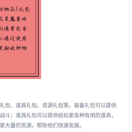
礼包、道具礼包、资源礼包等。装备礼包可以提供
战斗；道具礼包可以提供给玩家各种有用的道具，
家大量的资源，帮助他们快速发展。