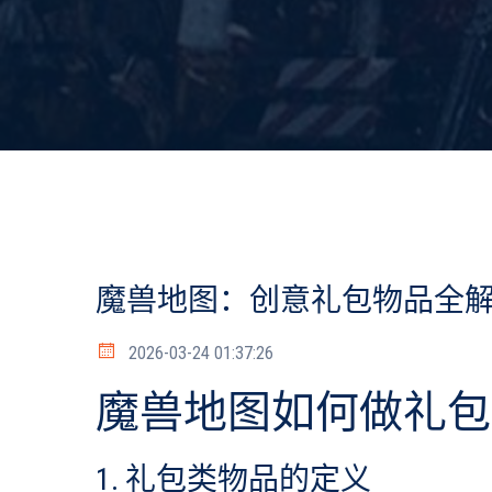
魔兽地图：创意礼包物品全
2026-03-24 01:37:26
魔兽地图如何做礼包
1. 礼包类物品的定义