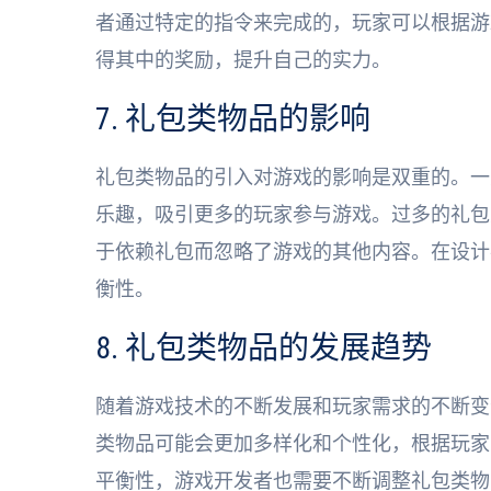
者通过特定的指令来完成的，玩家可以根据游
得其中的奖励，提升自己的实力。
7. 礼包类物品的影响
礼包类物品的引入对游戏的影响是双重的。一
乐趣，吸引更多的玩家参与游戏。过多的礼包
于依赖礼包而忽略了游戏的其他内容。在设计
衡性。
8. 礼包类物品的发展趋势
随着游戏技术的不断发展和玩家需求的不断变
类物品可能会更加多样化和个性化，根据玩家
平衡性，游戏开发者也需要不断调整礼包类物