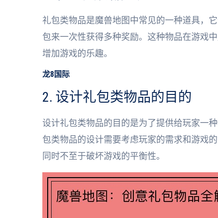
礼包类物品是魔兽地图中常见的一种道具，它
包来一次性获得多种奖励。这种物品在游戏中
增加游戏的乐趣。
龙8国际
2. 设计礼包类物品的目的
设计礼包类物品的目的是为了提供给玩家一种
包类物品的设计需要考虑玩家的需求和游戏的
同时不至于破坏游戏的平衡性。