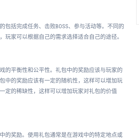
的包括完成任务、击败BOSS、参与活动等。不同的
，玩家可以根据自己的需求选择适合自己的途径。
戏的平衡性和公平性。礼包中的奖励应该与玩家的
包中的奖励应该有一定的随机性，这样可以增加玩
一定的稀缺性，这样可以增加玩家对礼包的价值
中的奖励。使用礼包通常是在游戏中的特定地点或