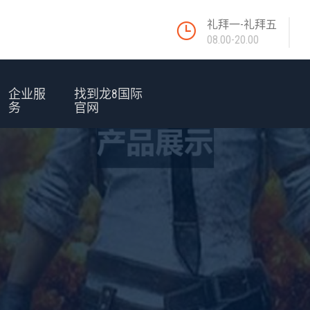
礼拜一-礼拜五
08.00-20.00
企业服
找到龙8国际
务
官网