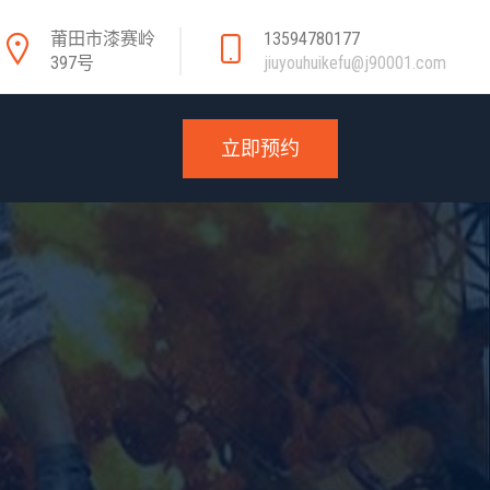
莆田市漆赛岭
13594780177
397号
jiuyouhuikefu@j90001.com
立即预约